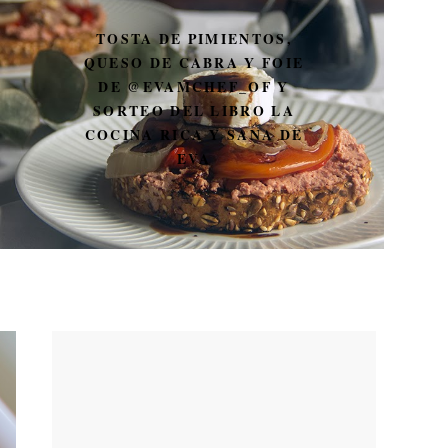
TOSTA DE PIMIENTOS,
QUESO DE CABRA Y FOIE
DE @EVAMCHEF_OF Y
SORTEO DEL LIBRO LA
COCINA RICA Y SANA DE
EVA