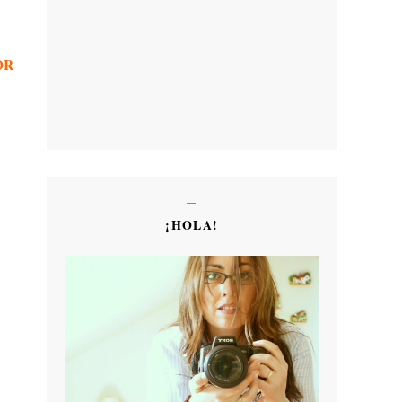
OR
¡HOLA!