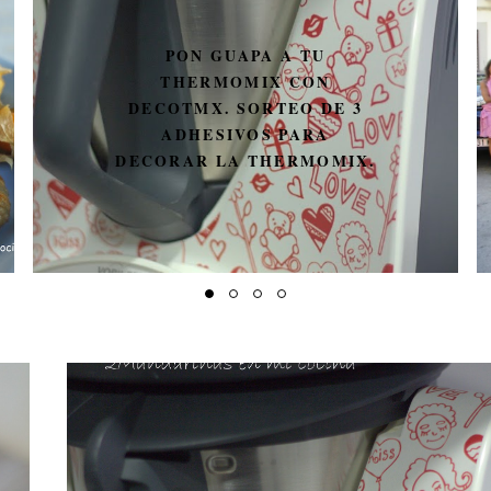
PON GUAPA A TU
THERMOMIX CON
DECOTMX. SORTEO DE 3
ADHESIVOS PARA
DECORAR LA THERMOMIX.