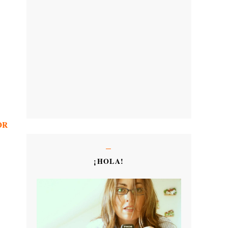
OR
¡HOLA!