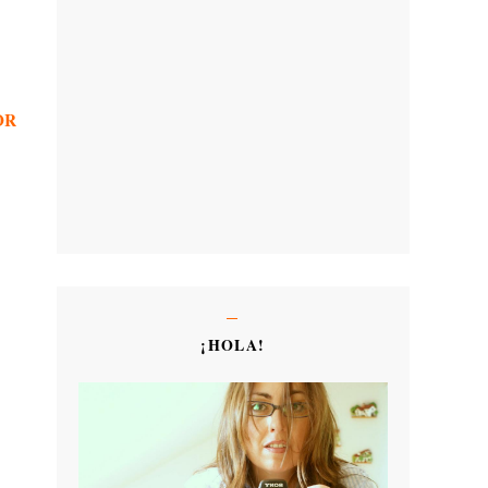
OR
¡HOLA!