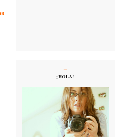
OR
¡HOLA!