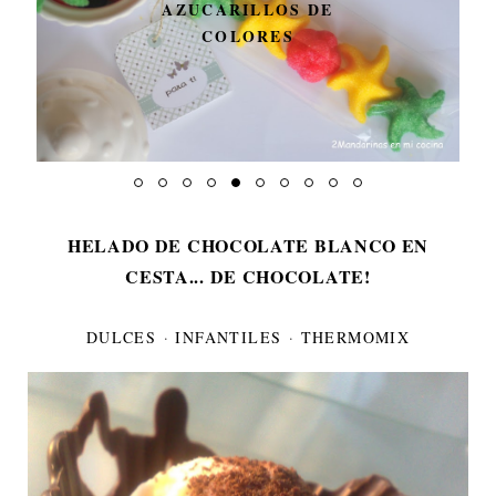
OS DE
AVELLANAS Y SORT
S
CESTA DE LIDL
#TUNAVIDADPERFEC
HELADO DE CHOCOLATE BLANCO EN
CESTA... DE CHOCOLATE!
DULCES
·
INFANTILES
·
THERMOMIX