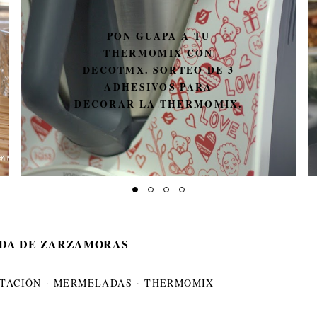
TOSTA DE PIMIENTOS,
QUESO DE CABRA Y FOIE
DE @EVAMCHEF_OF Y
SORTEO DEL LIBRO LA
COCINA RICA Y SANA DE
EVA
DA DE ZARZAMORAS
NTACIÓN
·
MERMELADAS
·
THERMOMIX