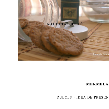
PON GUAPA A TU
THERMOMIX CON
DECOTMX. SORTEO DE 3
ADHESIVOS PARA
DECORAR LA THERMOMIX.
MERMELA
DULCES
·
IDEA DE PRESE