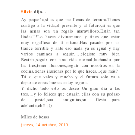
Silvia
dijo...
Ay pequeña,si es que me llenas de ternura.Tienes
contigo a la vida,al presente y al futuro,si es que
las nenas son un regalo maravilloso.Están tan
lindas!!!Lo haces divinamente y tines que estar
muy orgullosa de tí misma.Has pasado por un
trance terrible y ante eso nada ya es igual y hay
varios caminos a seguir.....elegiste muy bien
Beatriz,seguir con una vida normal,luchando por
las tres,tener ilusiones,seguir con nosotros en la
cocina,tienes ilusiones por lo que haces...que más?
Tú si que vales y mucho y el futuro solo va a
deparate cosas buenas,estoy segura.
Y dicho todo esto os deseo Un gran día a las
tres....y lo felices que estarán ellas con su pedazo
de pastel,sua amiguitas,su fiesta....para
adelante,eh!! ;))
MIles de besos
jueves, 14 octubre, 2010