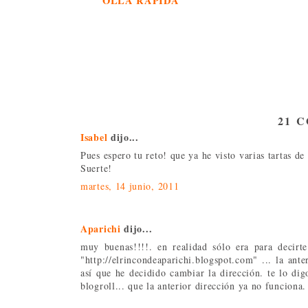
OLLA RÁPIDA
21 
Isabel
dijo...
Pues espero tu reto! que ya he visto varias tartas de
Suerte!
martes, 14 junio, 2011
Aparichi
dijo...
muy buenas!!!!. en realidad sólo era para decir
"http://elrincondeaparichi.blogspot.com" ... la ant
así que he decidido cambiar la dirección. te lo dig
blogroll... que la anterior dirección ya no funciona. 