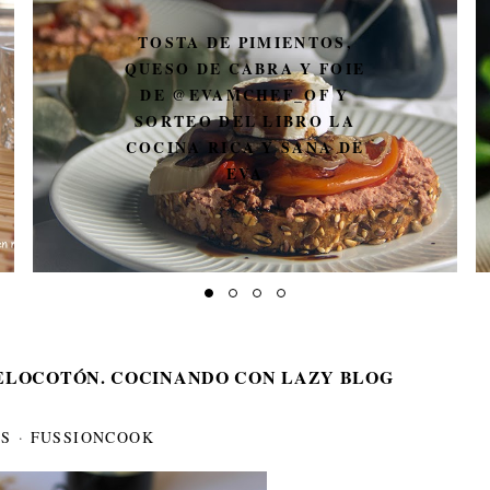
TOSTA DE PIMIENTOS,
QUESO DE CABRA Y FOIE
DE @EVAMCHEF_OF Y
SORTEO DEL LIBRO LA
COCINA RICA Y SANA DE
EVA
ELOCOTÓN. COCINANDO CON LAZY BLOG
S
·
FUSSIONCOOK