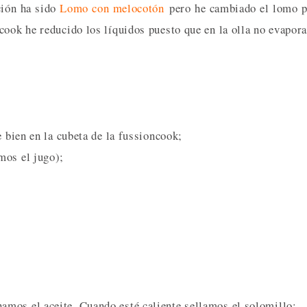
ción ha sido
Lomo con melocotón
pero he cambiado el lomo p
cook he reducido los líquidos puesto que en la olla no evapora
e bien en la cubeta de la fussioncook;
mos el jugo);
mos el aceite. Cuando esté caliente sellamos el solomillo;