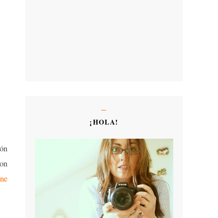
¡HOLA!
ión
con
ne