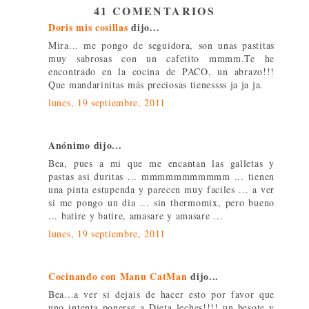
41 COMENTARIOS
Doris mis cosillas
dijo...
Mira... me pongo de seguidora, son unas pastitas
muy sabrosas con un cafetito mmmm.Te he
encontrado en la cocina de PACO, un abrazo!!!
Que mandarinitas más preciosas tienessss ja ja ja.
lunes, 19 septiembre, 2011
Anónimo dijo...
Bea, pues a mi que me encantan las galletas y
pastas asi duritas ... mmmmmmmmmmm ... tienen
una pinta estupenda y parecen muy faciles ... a ver
si me pongo un dia ... sin thermomix, pero bueno
... batire y batire, amasare y amasare ...
lunes, 19 septiembre, 2011
Cocinando con Manu CatMan
dijo...
Bea...a ver si dejais de hacer esto por favor que
uno intenta ponerse a Dieta leches!!!! un besote y