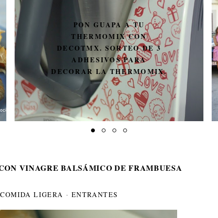
PON GUAPA A TU
THERMOMIX CON
DECOTMX. SORTEO DE 3
UN M
ADHESIVOS PARA
ECORAR LA THERMOMIX.
CON VINAGRE BALSÁMICO DE FRAMBUESA
·
COMIDA LIGERA
·
ENTRANTES