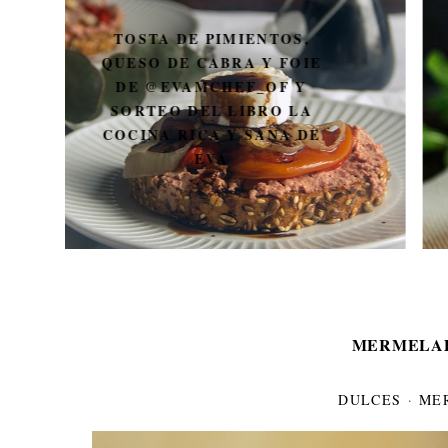
CALZONE DE SALAMI Y
JAMÓN DE YORK
MERMELAD
DULCES
·
ME