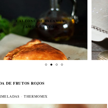
ESPÁRRAGOS CON CREMA
DE CEBOLLA Y AVELLANAS
Y SORTEO CESTA DE LIDL
#TUNAVIDADPERFECTA
A DE FRUTOS ROJOS
RMELADAS
·
THERMOMIX