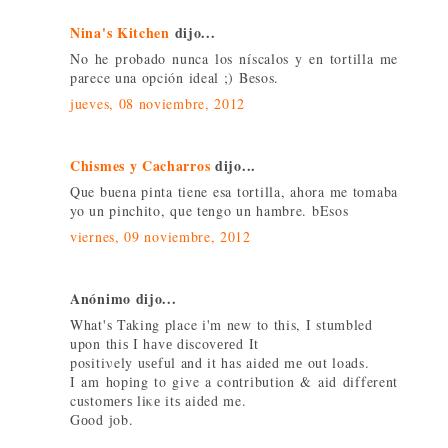
Nina's Kitchen
dijo...
No he probado nunca los níscalos y en tortilla me
parece una opción ideal ;) Besos.
jueves, 08 noviembre, 2012
Chismes y Cacharros
dijo...
Que buena pinta tiene esa tortilla, ahora me tomaba
yo un pinchito, que tengo un hambre. bEsos
viernes, 09 noviembre, 2012
Anónimo dijo...
What's Taking place i'm new to this, Ι stumbled
upon thiѕ I hаvе discovеrеd It
positiνely usеful and it has aided mе out loads.
I am hopіng to give a contrіbution & aid different
customеrѕ liκе itѕ aided me.
Gоod ϳob.