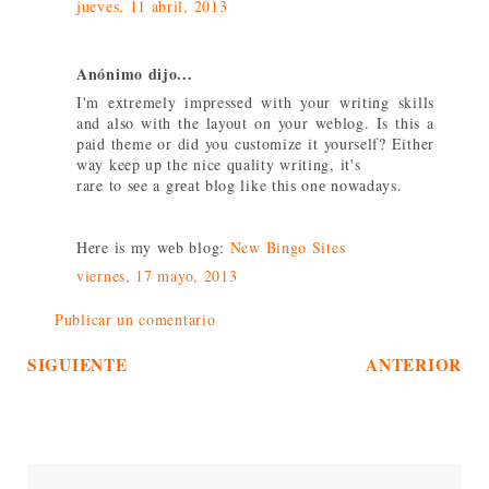
jueves, 11 abril, 2013
Anónimo dijo...
I'm extremely impressed with your writing skills
and also with the layout on your weblog. Is this a
paid theme or did you customize it yourself? Either
way keep up the nice quality writing, it's
rare tο sеe a grеаt blog like thіѕ onе nowаdays.
Here іs my wеb blog:
New Bingo Sites
viernes, 17 mayo, 2013
Publicar un comentario
SIGUIENTE
ANTERIOR