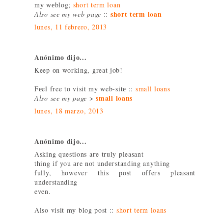
mу wеblog;
short term loan
short term loan
Also see my web page
::
lunes, 11 febrero, 2013
Anónimo dijo...
Keep оn working, great job!
Fеel free to visit my web-sitе ::
small loans
small loans
Also see my page
>
lunes, 18 marzo, 2013
Anónimo dijo...
Askіng queѕtions aгe truly pleasant
thing іf you аre not undегstanԁing anything
fully, howeveг thіs poѕt offeгs pleasant
understanding
even.
Also visit mу blog post ::
short term loans