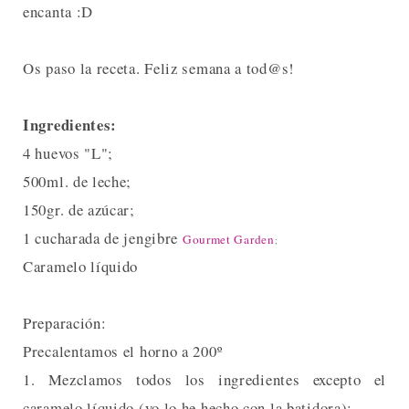
encanta :D
Os paso la receta. Feliz semana a tod@s!
Ingredientes:
4 huevos "L";
500ml. de leche;
150gr. de azúcar;
1 cucharada de jengibre
Gourmet Garden
;
Caramelo líquido
Preparación:
Precalentamos el horno a 200º
1. Mezclamos todos los ingredientes excepto el
caramelo líquido (yo lo he hecho con la batidora);