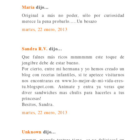
María
dijo...
Original a más no poder, sólo por curiosidad
merece la pena probarlo.....Un besazo
martes, 22 enero, 2013
Sandra R.V.
dijo...
Que falnes más ricos mmmmmm este toque de
jengibre debe de estar bueno.
Por cierto, entre mi hermana y yo hemos creado un
blog con recetas infantiles, si te apetece visitarnos
nos encontraras en www.lo-mejor-de-mi-vida-eres-
tu.blogspot.com. Animate y entra ya veras que
diver sandwiches mas chulis para hacerles a tus
princesas!
Besitos, Sandra.
martes, 22 enero, 2013
Unknown
dijo...
mmmm, menuda textura tiene...se ve delicioso! un