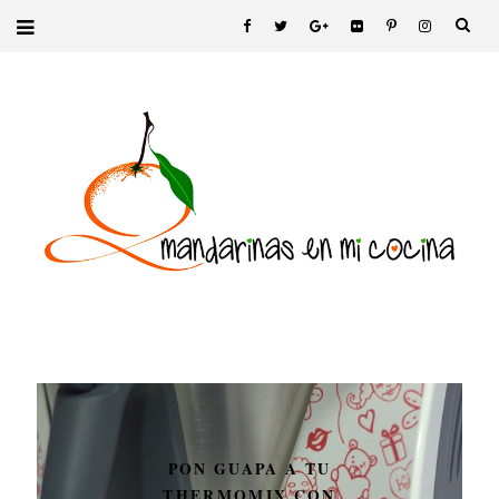
PON GUAPA A TU
THERMOMIX CON