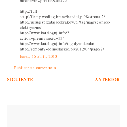
mode=viewprofile&u=472
http://full-
set.pl/firmy,wedlug,branz/handel,p,98/strona,2/
http://uslugisprzatajacekrakow.pl/tag/nagrzewnice-
elektryczne/
http://www.kataloguj.info/?
action=premium&id=334
http://www.kataloguj.info/tag,dywidenda/
http://remonty-dolnoslaskie.pl/2012/04/page/2/
lunes, 15 abril, 2013
Publicar un comentario
SIGUIENTE
ANTERIOR