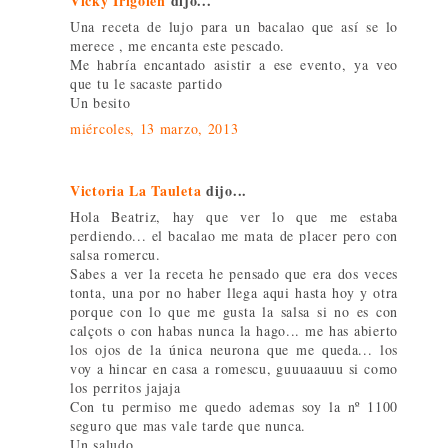
Vicky Irigoien
dijo...
Una receta de lujo para un bacalao que así se lo
merece , me encanta este pescado.
Me habría encantado asistir a ese evento, ya veo
que tu le sacaste partido
Un besito
miércoles, 13 marzo, 2013
Victoria La Tauleta
dijo...
Hola Beatriz, hay que ver lo que me estaba
perdiendo... el bacalao me mata de placer pero con
salsa romercu.
Sabes a ver la receta he pensado que era dos veces
tonta, una por no haber llega aqui hasta hoy y otra
porque con lo que me gusta la salsa si no es con
calçots o con habas nunca la hago... me has abierto
los ojos de la única neurona que me queda... los
voy a hincar en casa a romescu, guuuaauuu si como
los perritos jajaja
Con tu permiso me quedo ademas soy la nº 1100
seguro que mas vale tarde que nunca.
Un saludo