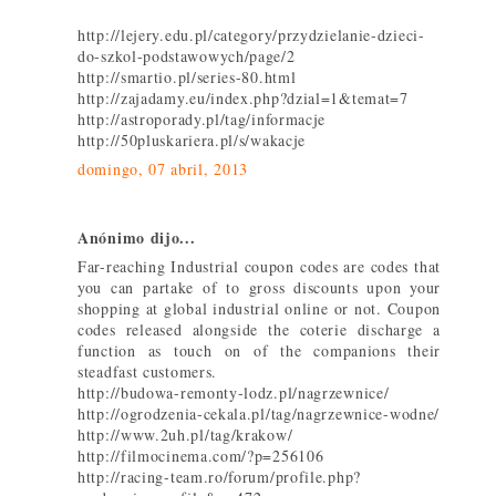
http://lejery.edu.pl/category/przydzielanie-dzieci-
do-szkol-podstawowych/page/2
http://smartio.pl/series-80.html
http://zajadamy.eu/index.php?dzial=1&temat=7
http://astroporady.pl/tag/informacje
http://50pluskariera.pl/s/wakacje
domingo, 07 abril, 2013
Anónimo dijo...
Far-reaching Industrial coupon codes are codes that
you can partake of to gross discounts upon your
shopping at global industrial online or not. Coupon
codes released alongside the coterie discharge a
function as touch on of the companions their
steadfast customers.
http://budowa-remonty-lodz.pl/nagrzewnice/
http://ogrodzenia-cekala.pl/tag/nagrzewnice-wodne/
http://www.2uh.pl/tag/krakow/
http://filmocinema.com/?p=256106
http://racing-team.ro/forum/profile.php?