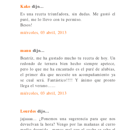
Kako
dijo...
Es una receta triunfadora, sin dudas. Me gustó el
puré, me lo llevo con tu permiso.
Besos!
miércoles, 03 abril, 2013
manu
dijo...
Beatríz, me ha gustado mucho tu receta de hoy. Un
redondo de ternera bien hecho siempre apetece,
pero lo que me ha encantado es el puré de alubias,
el primer día que necesite un acompañamiento ya
se cual será. Fantástico!!!! Y ánimo que pronto
llega el verano......
miércoles, 03 abril, 2013
Lourdes
dijo...
jajaaaa... ¿Ponemos una sugerencia para que nos
devuelvan la hora? Vengo por las mañanas al curro
medio dormida.. menos mal que el coche se sabe el