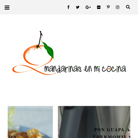
PON GUAPA A TU
THERMOMIX CON