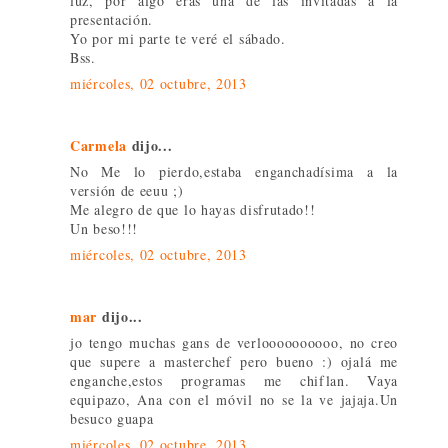
luz, por algo eras una de las invitadas a la
presentación.
Yo por mi parte te veré el sábado.
Bss.
miércoles, 02 octubre, 2013
Carmela
dijo...
No Me lo pierdo,estaba enganchadísima a la
versión de eeuu ;)
Me alegro de que lo hayas disfrutado!!
Un beso!!!
miércoles, 02 octubre, 2013
mar
dijo...
jo tengo muchas gans de verloooooooooo, no creo
que supere a masterchef pero bueno :) ojalá me
enganche,estos programas me chiflan. Vaya
equipazo, Ana con el móvil no se la ve jajaja.Un
besuco guapa
miércoles, 02 octubre, 2013