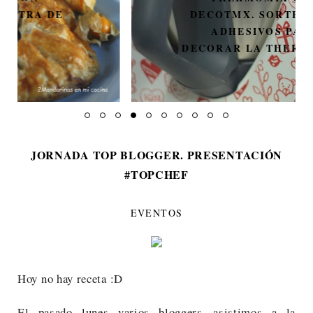
DECOTMX. SORTEO DE 3
ADHESIVOS PARA
DECORAR LA THERMOMIX.
JORNADA TOP BLOGGER. PRESENTACIÓN
#TOPCHEF
EVENTOS
Hoy no hay receta :D
El pasado lunes varios bloggers
asistimos a la