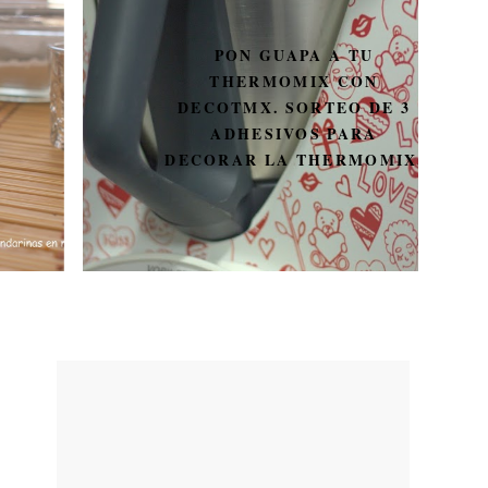
PON GUAPA A TU
THERMOMIX CON
DECOTMX. SORTEO DE 3
ADHESIVOS PARA
DECORAR LA THERMOMIX.