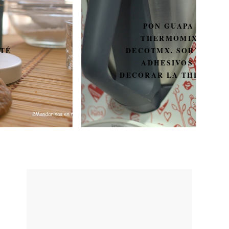
PON GUAPA A TU
THERMOMIX CON
DECOTMX. SORTEO DE 3
ADHESIVOS PARA
DECORAR LA THERMOMIX.