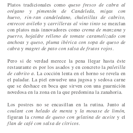
Platos tradicionales como
queso fresco de cabra al
orégano y pimentón de Candeleda, migas con
huevo, rin-ran candeledano, chuletillas de cabrito,
entrecot avileño
y
c
arrilleras al vino tinto
se mezclan
con platos más innovadores como c
rema de manzana y
puerro, hojaldre relleno de tomate caramelizado con
anchoas y queso, pluma ibérica con sopa de queso de
cabra
y
magret de pato con salsa de frutos rojos
.
Pero si de verdad merece la pena llegar hasta éste
restaurante es por los asados y en concreto la
paletilla
de cabrito a
. La cocción lenta en el horno se revela en
el paladar. La piel envuelve una jugosa y sedosa carne
que se deshace en boca que sirven con una guarnición
novedosa en la zona en la que predomina la zanahoria.
Los postres no se encasillan en la rutina. Junto al
coulant con helado de menta
y
la mousse de limón,
figuran
la
crema de queso con gelatina de aceite
y el
flan de café con salsa de cítricos.