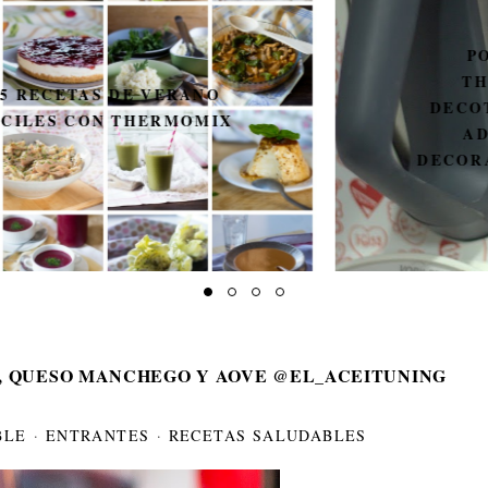
PON GUAPA A TU
THERMOMIX CON
DECOTMX. SORTEO DE 3
ADHESIVOS PARA
DECORAR LA THERMOMIX.
, QUESO MANCHEGO Y AOVE @EL_ACEITUNING
BLE
·
ENTRANTES
·
RECETAS SALUDABLES