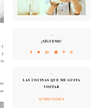
¡SÍGUEME!
a y
n y
 la
LAS COCINAS QUE ME GUSTA
te
VISITAR
las
ACIBECHERÍA