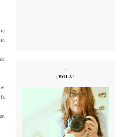
te
nte
 de
¡HOLA!
 el
ofa
han