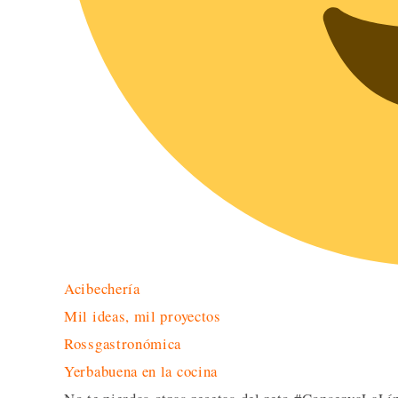
Acibechería
Mil ideas, mil proyectos
Rossgastronómica
Yerbabuena en la cocina