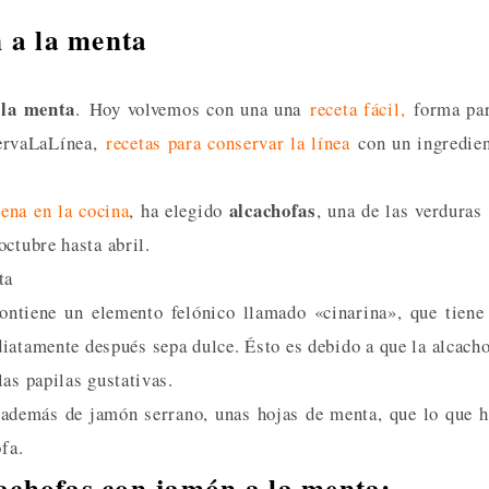
 a la menta
 la menta
. Hoy volvemos con una una
receta fácil,
forma par
servaLaLínea,
recetas para conservar la línea
con un ingredie
alcachofas
ena en la cocina
, ha elegido
, una de las verduras
octubre hasta abril.
tiene un elemento felónico llamado «cinarina», que tiene
iatamente después sepa dulce. Ésto es debido a que la alcach
as papilas gustativas.
o además de jamón serrano, unas hojas de menta, que lo que 
fa.
cachofas con jamón a la menta: