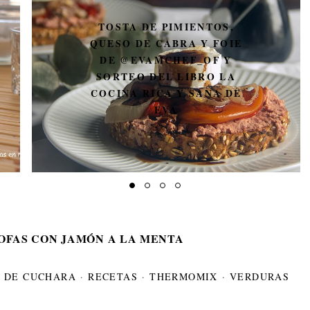
TOSTA DE PIMIENTOS,
QUESO DE CABRA Y FOIE
DE @EVAMCHEF_OF Y
SORTEO DEL LIBRO LA
COCINA RICA Y SANA DE
EVA
FAS CON JAMÓN A LA MENTA
 DE CUCHARA
·
RECETAS
·
THERMOMIX
·
VERDURAS