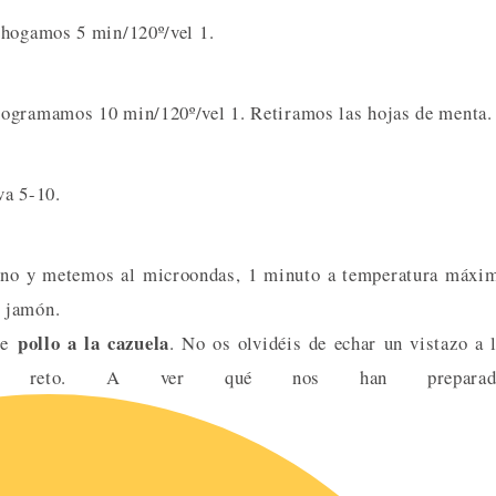
ehogamos 5 min/120º/vel 1.
rogramamos 10 min/120º/vel 1. Retiramos las hojas de menta.
va 5-10.
lano y metemos al microondas, 1 minuto a temperatura máxi
l jamón.
pollo a la cazuela
 de
. No os olvidéis de echar un vistazo a 
de reto. A ver qué nos han prepara