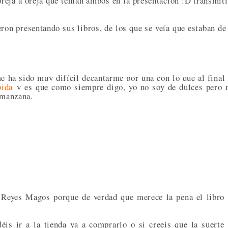
reja a oreja que tenían ambos en la presentación :D transmit
ron presentando sus libros, de los que se veía que estaban de
e ha sido muy difícil decantarme por una con lo que al final
pida
y es que como siempre digo, yo no soy de dulces pero
 manzana.
s Reyes Magos porque de verdad que merece la pena el libro
is ir a la tienda ya a comprarlo o si creeis que la suerte