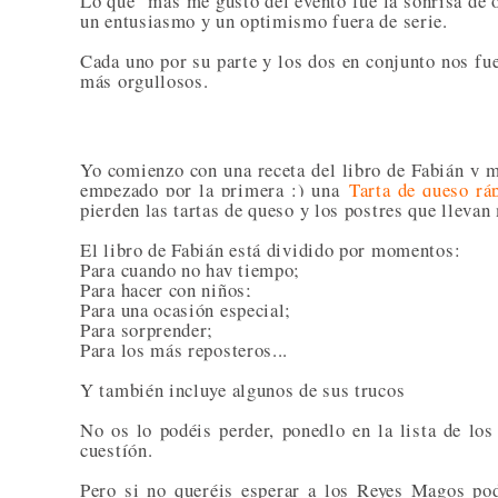
Lo que más me gustó del evento fue la sonrisa de o
un entusiasmo y un optimismo fuera de serie.
Cada uno por su parte y los dos en conjunto nos fue
más orgullosos.
Yo comienzo con una receta del libro de Fabián y m
empezado por la primera :) una
Tarta de queso rá
pierden las tartas de queso y los postres que llevan
El libro de Fabián está dividido por momentos:
Para cuando no hay tiempo;
Para hacer con niños;
Para una ocasión especial;
Para sorprender;
Para los más reposteros...
Y también incluye algunos de sus trucos
No os lo podéis perder, ponedlo en la lista de lo
cuestíón.
Pero si no queréis esperar a los Reyes Magos podé