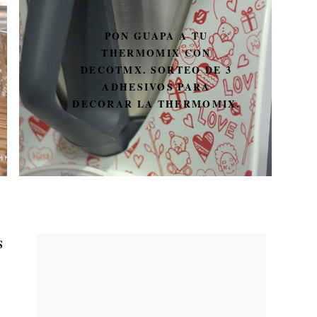
PON GUAPA A TU
THERMOMIX CON
DECOTMX. SORTEO DE 3
ADHESIVOS PARA
DECORAR LA THERMOMIX.
S