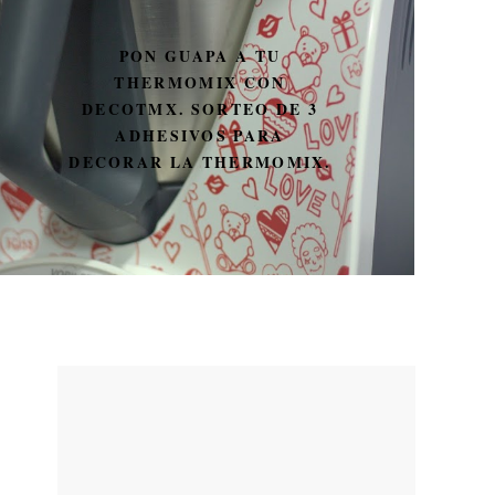
PON GUAPA A TU
THERMOMIX CON
DECOTMX. SORTEO DE 3
ADHESIVOS PARA
DECORAR LA THERMOMIX.