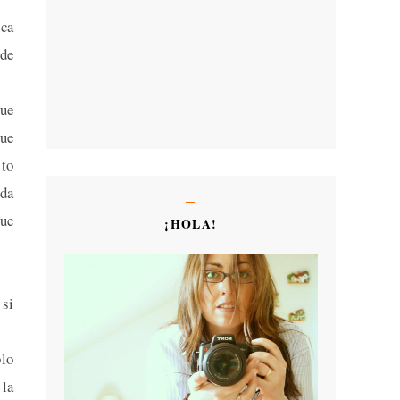
ca
 de
que
que
sto
ada
que
¡HOLA!
 si
blo
 la