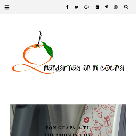
2Mandarinas en mi cocina
PON GUAPA A TU
THERMOMIX CON