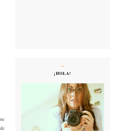
¡HOLA!
que
 de