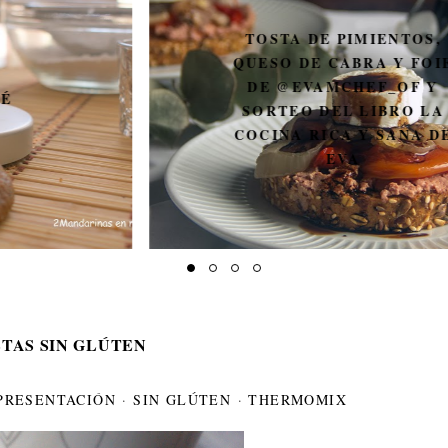
TOSTA DE PIMIENTOS,
QUESO DE CABRA Y FOIE
DE @EVAMCHEF_OF Y
SORTEO DEL LIBRO LA
COCINA RICA Y SANA DE
EVA
TAS SIN GLÚTEN
 PRESENTACIÓN
·
SIN GLÚTEN
·
THERMOMIX