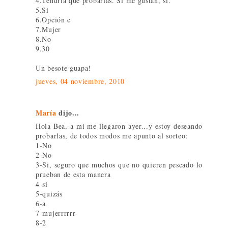
4.Tendría que probarlas. Si me gustan, si.
5.Si
6.Opción c
7.Mujer
8.No
9.30
Un besote guapa!
jueves, 04 noviembre, 2010
María
dijo...
Hola Bea, a mi me llegaron ayer...y estoy deseando
probarlas, de todos modos me apunto al sorteo:
1-No
2-No
3-Si, seguro que muchos que no quieren pescado lo
prueban de esta manera
4-si
5-quizás
6-a
7-mujerrrrrr
8-2