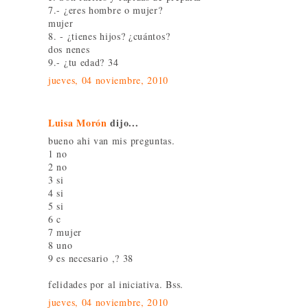
7.- ¿eres hombre o mujer?
mujer
8. - ¿tienes hijos? ¿cuántos?
dos nenes
9.- ¿tu edad? 34
jueves, 04 noviembre, 2010
Luisa Morón
dijo...
bueno ahi van mis preguntas.
1 no
2 no
3 si
4 si
5 si
6 c
7 mujer
8 uno
9 es necesario ,? 38
felidades por al iniciativa. Bss.
jueves, 04 noviembre, 2010