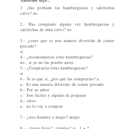
Anónimo dijo...
1. ¿has probado las hamburguesas y salchichas
calvo? no
2.- Has comprado alguna vez hamburguesas y
salchichas de atún calvo? no
3.- ¿crees que es una manera divertida de comer
pescado?
si
4.- ¿recomendarías éstas hamburguesas?
no , si yo no las pruebo antes.
5.- ¿Comprarías éstas hamburguesas?
si
6.- Si es que sí, ¿por qué las comprarías? a.
a.- Es una manera diferente de comer pescado
b.- Por su sabor
c.- Son fáciles y rápidas de preparar
d.- otros
e.- no lo voy a comprar
7.- ¿eres hombre o mujer? mujer
8. - ¿tienes hijos? ¿cuántos? si , 1 + 2