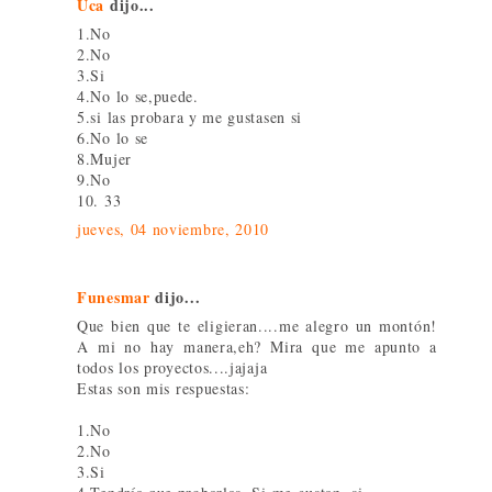
Uca
dijo...
1.No
2.No
3.Si
4.No lo se,puede.
5.si las probara y me gustasen si
6.No lo se
8.Mujer
9.No
10. 33
jueves, 04 noviembre, 2010
Funesmar
dijo...
Que bien que te eligieran....me alegro un montón!
A mi no hay manera,eh? Mira que me apunto a
todos los proyectos....jajaja
Estas son mis respuestas:
1.No
2.No
3.Si