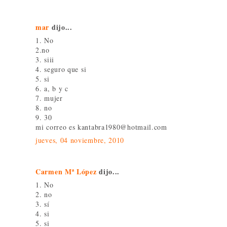
mar
dijo...
1. No
2.no
3. siii
4. seguro que si
5. si
6. a, b y c
7. mujer
8. no
9. 30
mi correo es kantabra1980@hotmail.com
jueves, 04 noviembre, 2010
Carmen Mª López
dijo...
1. No
2. no
3. sí
4. si
5. si