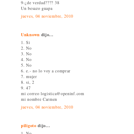
9-¿de verdad???? 38
Un besazo guapa
jueves, 04 noviembre, 2010
Unknown
dijo...
1. Si
2. No
3. No
4. No
5. No
6. e.- no lo voy a comprar
7. mujer
8. si, 2
9. 47
mi correo logistica@openinf.com
mi nombre Carmen
jueves, 04 noviembre, 2010
piligoto
dijo...
1. No.