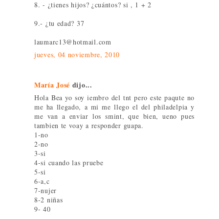
8. - ¿tienes hijos? ¿cuántos? si , 1 + 2
9.- ¿tu edad? 37
laumarc13@hotmail.com
jueves, 04 noviembre, 2010
María José
dijo...
Hola Bea yo soy iembro del tnt pero este paqute no
me ha llegado, a mi me llego el del philadelpia y
me van a enviar los smint, que bien, ueno pues
tambien te voay a responder guapa.
1-no
2-no
3-si
4-si cuando las pruebe
5-si
6-a,c
7-nujer
8-2 niñas
9- 40