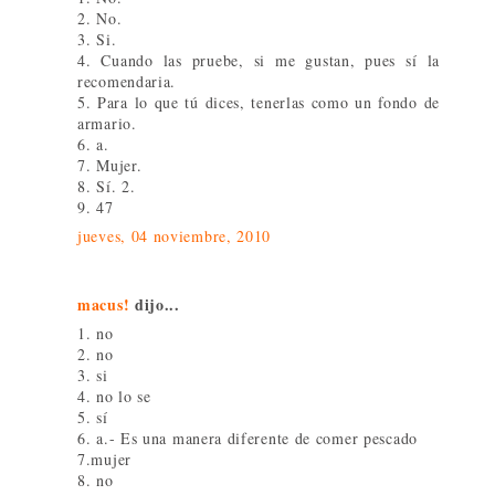
2. No.
3. Si.
4. Cuando las pruebe, si me gustan, pues sí la
recomendaria.
5. Para lo que tú dices, tenerlas como un fondo de
armario.
6. a.
7. Mujer.
8. Sí. 2.
9. 47
jueves, 04 noviembre, 2010
macus!
dijo...
1. no
2. no
3. si
4. no lo se
5. sí
6. a.- Es una manera diferente de comer pescado
7.mujer
8. no