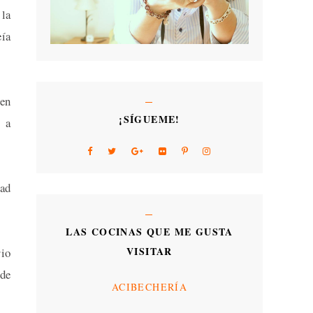
 la
eía
 en
¡SÍGUEME!
r a
dad
LAS COCINAS QUE ME GUSTA
VISITAR
rio
 de
ACIBECHERÍA