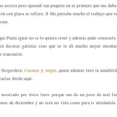
ue asistía pero aprendí tan poquito en el primero que me daba
ón con glasa se refiere :S Me gustaba mucho el trabajo que v
arme.
ue Paula igual no se lo quiera creer y además pude conocerla
en decorar galletas sino que se le dá mucho mejor enseña
r transmitir.
a blogosfera:
Carmen
y
Angie
, quien además tuvo la amabili
racias desde aquí.
e mostrado por éstos lares porque me da un poco de mal fa
l mes de diciembre y no está mi vida como para ir minándola