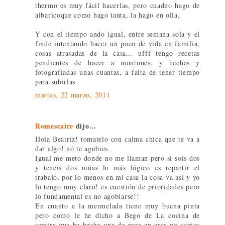
thermo es muy fácil hacerlas, pero cuadno hago de
albaricoque como hago tanta, la hago en olla.
Y con el tiempo ando igual, entre semana sola y el
finde intentando hacer un poco de vida en familia,
cosas atrasadas de la casa... ufff tengo recetas
pendientes de hacer a montones, y hechas y
fotografiadas unas cuantas, a falta de tener tiempo
para subirlas
martes, 22 marzo, 2011
Romescaire
dijo...
Hola Beatriz! tomatelo con calma chica que te va a
dar algo! no te agobies.
Igual me meto donde no me llaman pero si sois dos
y teneis dos niñas lo más lógico es repartir el
trabajo, por lo menos en mi casa la cosa va así y yo
lo tengo muy claro! es cuestión de prioridades pero
lo fundamental es no agobiarse!!
En cuanto a la mermelada tiene muy buena pinta
pero como le he dicho a Bego de La cocina de
samira que ha hecho una de pera en casa no somos