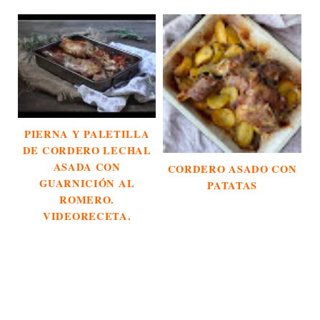
PIERNA Y PALETILLA
DE CORDERO LECHAL
ASADA CON
CORDERO ASADO CON
GUARNICIÓN AL
PATATAS
ROMERO.
VIDEORECETA.