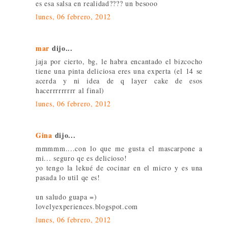
es esa salsa en realidad???? un besooo
lunes, 06 febrero, 2012
mar
dijo...
jaja por cierto, bg, le habra encantado el bizcocho
tiene una pinta deliciosa eres una experta (el 14 se
acerda y ni idea de q layer cake de esos
hacerrrrrrrrr al final)
lunes, 06 febrero, 2012
Gina
dijo...
mmmmm....con lo que me gusta el mascarpone a
mi... seguro qe es delicioso!
yo tengo la lekué de cocinar en el micro y es una
pasada lo util qe es!
un saludo guapa =)
lovelyexperiences.blogspot.com
lunes, 06 febrero, 2012