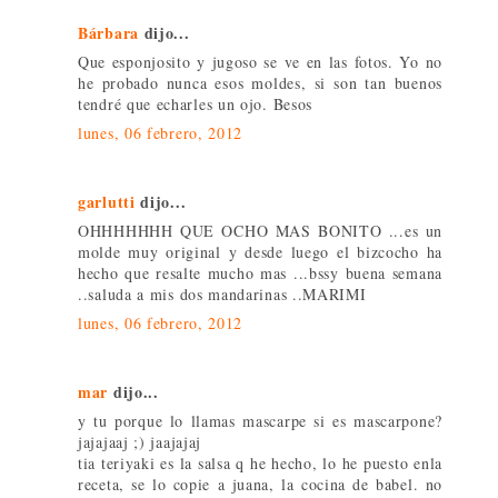
Bárbara
dijo...
Que esponjosito y jugoso se ve en las fotos. Yo no
he probado nunca esos moldes, si son tan buenos
tendré que echarles un ojo. Besos
lunes, 06 febrero, 2012
garlutti
dijo...
OHHHHHHH QUE OCHO MAS BONITO ...es un
molde muy original y desde luego el bizcocho ha
hecho que resalte mucho mas ...bssy buena semana
..saluda a mis dos mandarinas ..MARIMI
lunes, 06 febrero, 2012
mar
dijo...
y tu porque lo llamas mascarpe si es mascarpone?
jajajaaj ;) jaajajaj
tia teriyaki es la salsa q he hecho, lo he puesto enla
receta, se lo copie a juana, la cocina de babel. no