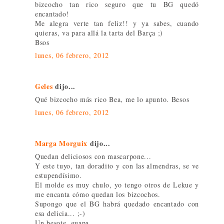
bizcocho tan rico seguro que tu BG quedó
encantado!
Me alegra verte tan feliz!! y ya sabes, cuando
quieras, va para allá la tarta del Barça ;)
Bsos
lunes, 06 febrero, 2012
Geles
dijo...
Qué bizcocho más rico Bea, me lo apunto. Besos
lunes, 06 febrero, 2012
Marga Morguix
dijo...
Quedan deliciosos con mascarpone...
Y este tuyo, tan doradito y con las almendras, se ve
estupendísimo.
El molde es muy chulo, yo tengo otros de Lekue y
me encanta cómo quedan los bizcochos.
Supongo que el BG habrá quedado encantado con
esa delicia... ;-)
Un besote, guapa.