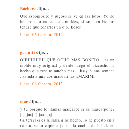
Bárbara
dijo...
Que esponjosito y jugoso se ve en las fotos. Yo no
he probado nunca esos moldes, si son tan buenos
tendré que echarles un ojo. Besos
lunes, 06 febrero, 2012
garlutti
dijo...
OHHHHHHH QUE OCHO MAS BONITO ...es un
molde muy original y desde luego el bizcocho ha
hecho que resalte mucho mas ...bssy buena semana
..saluda a mis dos mandarinas ..MARIMI
lunes, 06 febrero, 2012
mar
dijo...
y tu porque lo llamas mascarpe si es mascarpone?
jajajaaj ;) jaajajaj
tia teriyaki es la salsa q he hecho, lo he puesto enla
receta, se lo copie a juana, la cocina de babel. no