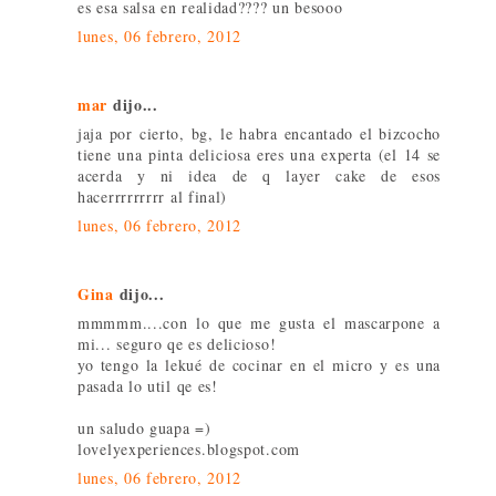
es esa salsa en realidad???? un besooo
lunes, 06 febrero, 2012
mar
dijo...
jaja por cierto, bg, le habra encantado el bizcocho
tiene una pinta deliciosa eres una experta (el 14 se
acerda y ni idea de q layer cake de esos
hacerrrrrrrrr al final)
lunes, 06 febrero, 2012
Gina
dijo...
mmmmm....con lo que me gusta el mascarpone a
mi... seguro qe es delicioso!
yo tengo la lekué de cocinar en el micro y es una
pasada lo util qe es!
un saludo guapa =)
lovelyexperiences.blogspot.com
lunes, 06 febrero, 2012