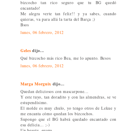
bizcocho tan rico seguro que tu BG quedó
encantado!
Me alegra verte tan feliz!! y ya sabes, cuando
quieras, va para allá la tarta del Barça ;)
Bsos
lunes, 06 febrero, 2012
Geles
dijo...
Qué bizcocho más rico Bea, me lo apunto. Besos
lunes, 06 febrero, 2012
Marga Morguix
dijo...
Quedan deliciosos con mascarpone...
Y este tuyo, tan doradito y con las almendras, se ve
estupendísimo.
El molde es muy chulo, yo tengo otros de Lekue y
me encanta cómo quedan los bizcochos.
Supongo que el BG habrá quedado encantado con
esa delicia... ;-)
Un besote, guapa.