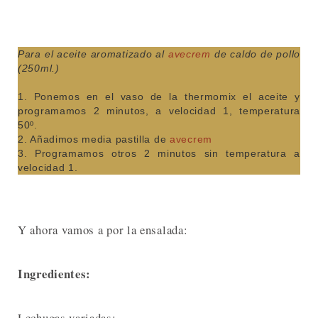
Para el aceite aromatizado al
avecrem
de caldo de pollo
(250ml.)
1. Ponemos en el vaso de la thermomix el aceite y
programamos 2 minutos, a velocidad 1, temperatura
50º.
2. Añadimos media pastilla de
avecrem
3. Programamos otros 2 minutos sin temperatura a
velocidad 1.
Y ahora vamos a por la ensalada:
Ingredientes:
Lechugas variadas;