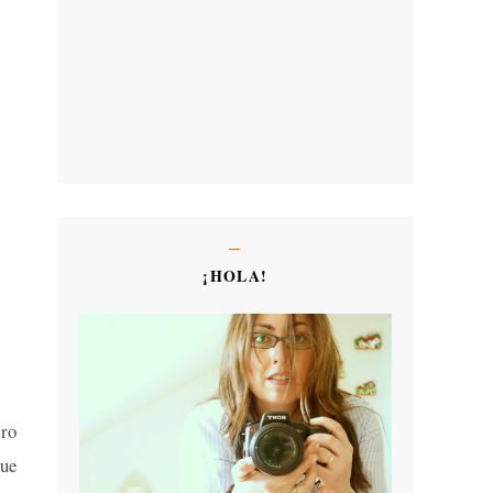
¡HOLA!
tro
ue