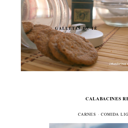
GALLETAS DE TÉ
CALABACINES R
CARNES
·
COMIDA LI