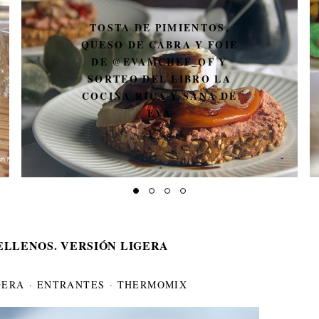
TOSTA DE PIMIENTOS,
QUESO DE CABRA Y FOIE
DE @EVAMCHEF_OF Y
SORTEO DEL LIBRO LA
COCINA RICA Y SANA DE
EVA
ELLENOS. VERSIÓN LIGERA
GERA
·
ENTRANTES
·
THERMOMIX