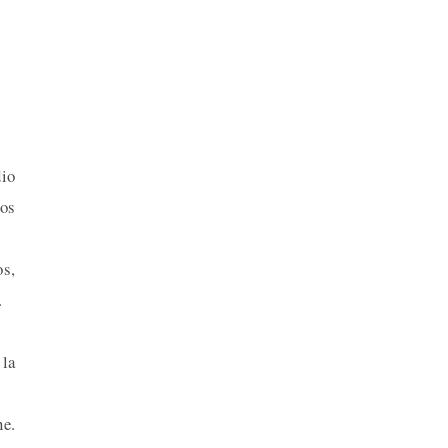
dio
nos
os,
.
la
ne.