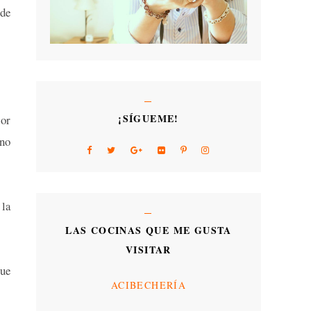
 de
¡SÍGUEME!
por
eno
 la
LAS COCINAS QUE ME GUSTA
VISITAR
que
ACIBECHERÍA