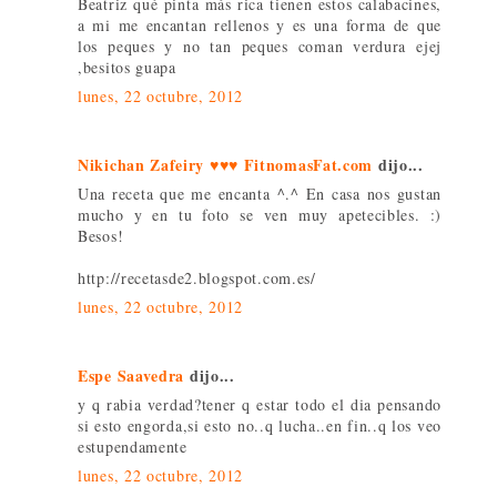
Beatriz qué pinta más rica tienen estos calabacines,
a mi me encantan rellenos y es una forma de que
los peques y no tan peques coman verdura ejej
,besitos guapa
lunes, 22 octubre, 2012
Nikichan Zafeiry ♥♥♥ FitnomasFat.com
dijo...
Una receta que me encanta ^.^ En casa nos gustan
mucho y en tu foto se ven muy apetecibles. :)
Besos!
http://recetasde2.blogspot.com.es/
lunes, 22 octubre, 2012
Espe Saavedra
dijo...
y q rabia verdad?tener q estar todo el dia pensando
si esto engorda,si esto no..q lucha..en fin..q los veo
estupendamente
lunes, 22 octubre, 2012