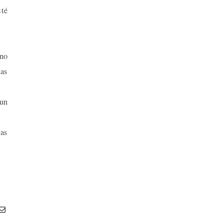
sté
no
Las
 un
las