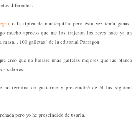
tas diferentes.
egro
o la típica de mantequilla pero ésta vez tenía ganas
ngo mucho aprecio que me los trajeron los reyes hace ya u
a masa... 100 galletas" de la editorial Parragon.
ue creo que no hallaré unas galletas mejores que las blanc
vos sabores.
e no termina de gustarme y prescindiré de él las siguien
archada pero yo he prescindido de usarla.