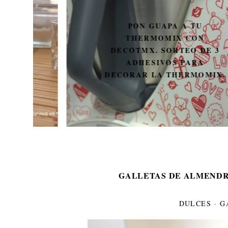
PON GUAPA A TU
THERMOMIX CON
DECOTMX. SORTEO DE 3
ADHESIVOS PARA
DECORAR LA THERMOMIX.
GALLETAS DE ALMEND
DULCES
·
G