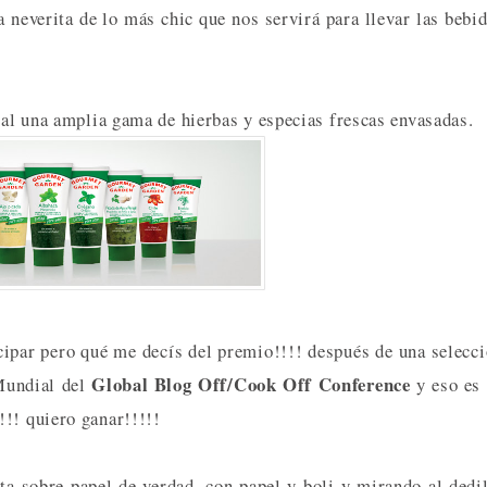
a neverita de lo más chic que nos servirá para llevar las bebi
otal una amplia gama de hierbas y especias frescas envasadas.
cipar pero qué me decís del premio!!!! después de una selecc
Global Blog Off/Cook Off Conference
 Mundial del
y eso es
!!! quiero ganar!!!!!
ta sobre papel de verdad, con papel y boli y mirando al dedi