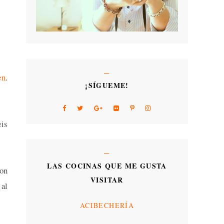
en
.
¡SÍGUEME!
eis
LAS COCINAS QUE ME GUSTA
con
VISITAR
 al
ACIBECHERÍA