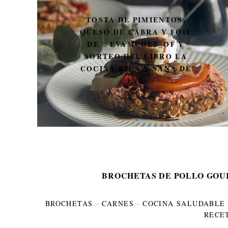
TOSTA DE PIMIENTOS,
QUESO DE CABRA Y FOIE
DE @EVAMCHEF_OF Y
SORTEO DEL LIBRO LA
COCINA RICA Y SANA DE
EVA
BROCHETAS DE POLLO GOU
BROCHETAS
·
CARNES
·
COCINA SALUDABLE
RECE