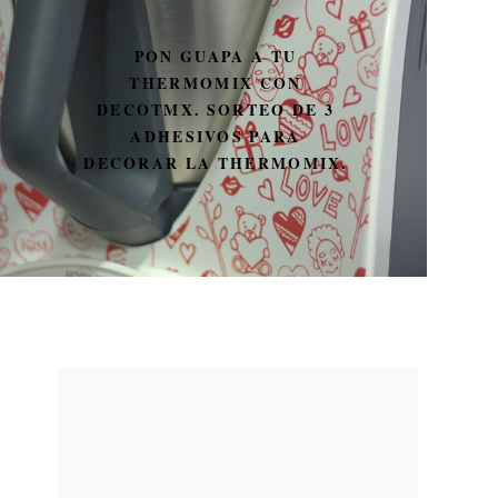
PON GUAPA A TU
THERMOMIX CON
DECOTMX. SORTEO DE 3
ADHESIVOS PARA
DECORAR LA THERMOMIX.