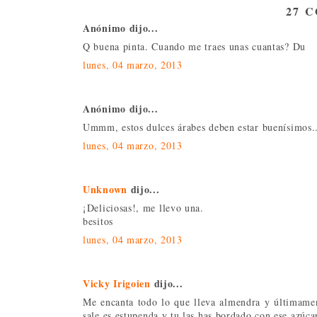
27 
Anónimo dijo...
Q buena pinta. Cuando me traes unas cuantas? Du
lunes, 04 marzo, 2013
Anónimo dijo...
Ummm, estos dulces árabes deben estar buenísimos..
lunes, 04 marzo, 2013
Unknown
dijo...
¡Deliciosas!, me llevo una.
besitos
lunes, 04 marzo, 2013
Vicky Irigoien
dijo...
Me encanta todo lo que lleva almendra y últimament
sale es estupenda y tu las has bordado con ese azúc