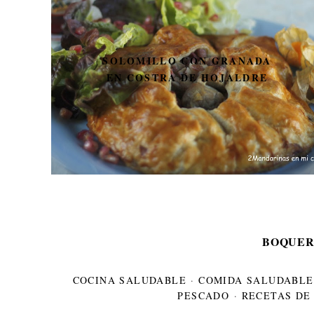
PON GUAPA A TU
THERMOMIX CON
DECOTMX. SORTEO DE 3
ADHESIVOS PARA
DECORAR LA THERMOMIX.
BOQUER
COCINA SALUDABLE
·
COMIDA SALUDABLE
PESCADO
·
RECETAS DE