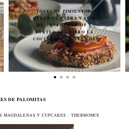
TOSTA DE PIMIENTOS,
QUESO DE CABRA Y FOIE
DE @EVAMCHEF_OF Y
SORTEO DEL LIBRO LA
COCINA RICA Y SANA DE
EVA
ES DE PALOMITAS
S MAGDALENAS Y CUPCAKES
·
THERMOMIX