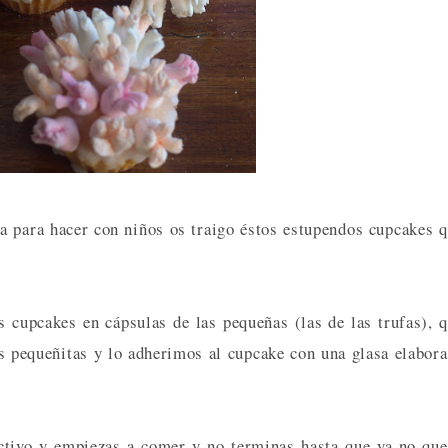
da para hacer con niños os traigo éstos estupendos cupcakes 
 cupcakes en cápsulas de las pequeñas (las de las trufas), 
 pequeñitas y lo adherimos al cupcake con una glasa elabor
ctivo y empiezas a comer y no terminas hasta que ya no qu