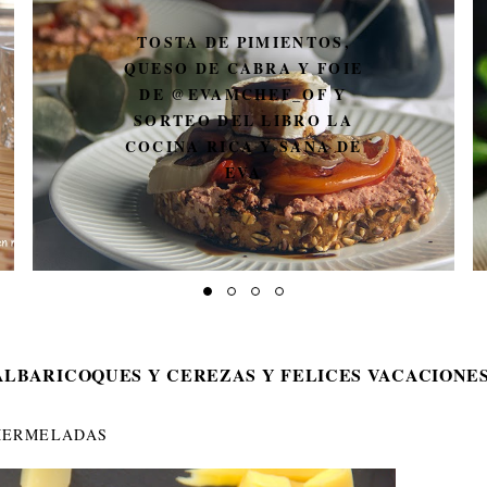
TOSTA DE PIMIENTOS,
QUESO DE CABRA Y FOIE
DE @EVAMCHEF_OF Y
SORTEO DEL LIBRO LA
COCINA RICA Y SANA DE
EVA
LBARICOQUES Y CEREZAS Y FELICES VACACIONES
ERMELADAS