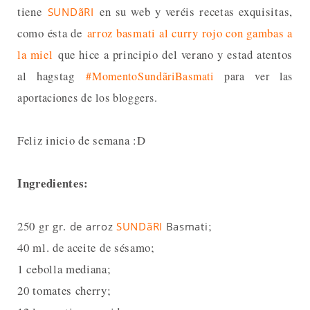
tiene
en su web y veréis recetas exquisitas,
SUNDãRI
como ésta de
arroz basmati al curry rojo con gambas a
la miel
que hice a principio del verano y estad atentos
al hagstag
#MomentoSundãriBasmati
para ver las
aportaciones de los bloggers.
Feliz inicio de semana :D
Ingredientes:
250 gr
;
gr. de arroz
SUNDãRI
Basmati
40 ml. de aceite de sésamo;
1 cebolla mediana;
20 tomates cherry;