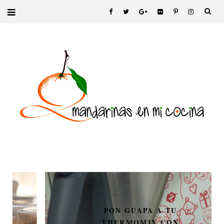
PON GUAPA A TU
THERMOMIX CON