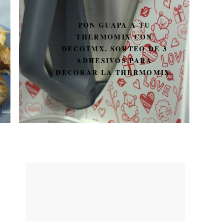
PON GUAPA A TU
THERMOMIX CON
DECOTMX. SORTEO DE 3
ADHESIVOS PARA
DECORAR LA THERMOMIX.