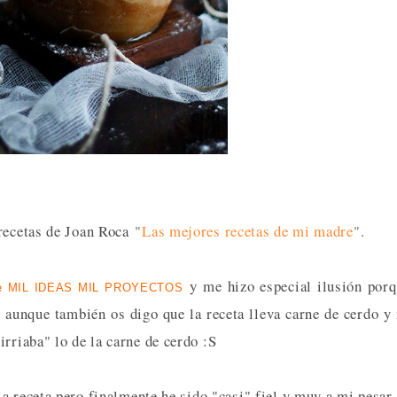
recetas de Joan Roca
"
Las mejores recetas de mi madre
".
y me hizo especial ilusión por
de MIL IDEAS MIL PROYECTOS
 aunque también os digo que la receta lleva carne de cerdo y
rriaba" lo de la carne de cerdo :S
la receta pero finalmente he sido "casi" fiel y muy a mi pesar