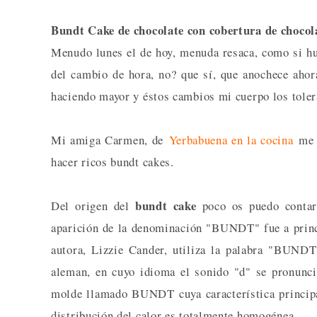
Bundt Cake de chocolate con cobertura de chocol
Menudo lunes el de hoy, menuda resaca, como si hu
del cambio de hora, no? que sí, que anochece aho
haciendo mayor y éstos cambios mi cuerpo los toler
Mi amiga Carmen, de
Yerbabuena en la cocina
me d
hacer ricos bundt cakes.
bundt cake
Del origen del
poco os puedo conta
aparición de la denominación "BUNDT" fue a princ
autora, Lizzie Cander, utiliza la palabra "BUND
aleman, en cuyo idioma el sonido "d" se pronunc
molde llamado BUNDT cuya característica principa
distribución del calor es totalmente homogénea.