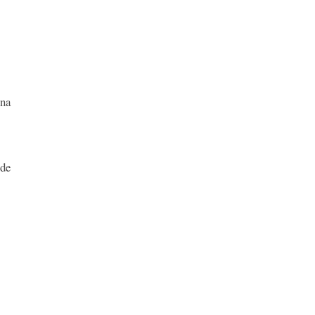
na
 de