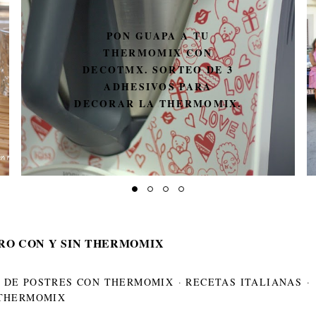
PON GUAPA A TU
THERMOMIX CON
DECOTMX. SORTEO DE 3
ADHESIVOS PARA
DECORAR LA THERMOMIX.
RO CON Y SIN THERMOMIX
 DE POSTRES CON THERMOMIX
·
RECETAS ITALIANAS
·
THERMOMIX