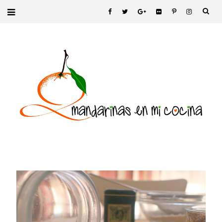
PON GUAPA A TU
THERMOMIX CON